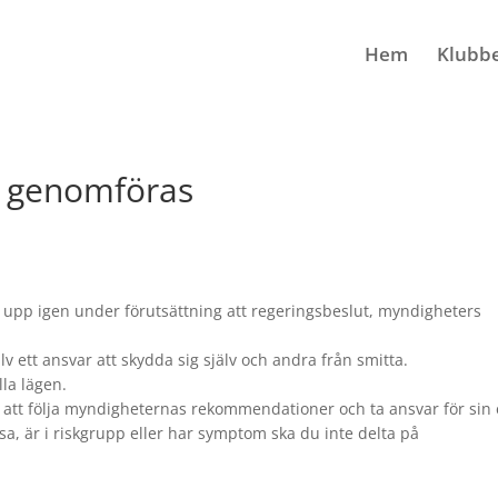
Hem
Klubb
an genomföras
s upp igen under förutsättning att regeringsbeslut, myndigheters
lv ett ansvar att skydda sig själv och andra från smitta.
lla lägen.
en att följa myndigheternas rekommendationer och ta ansvar för sin
sa, är i riskgrupp eller har symptom ska du inte delta på