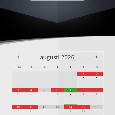
augusti
2026
m
t
o
t
f
l
s
1
2
•
•
3
4
5
6
8
9
7
•
•
•
•
•
•
•
10
11
12
13
14
15
16
•
•
•
•
•
•