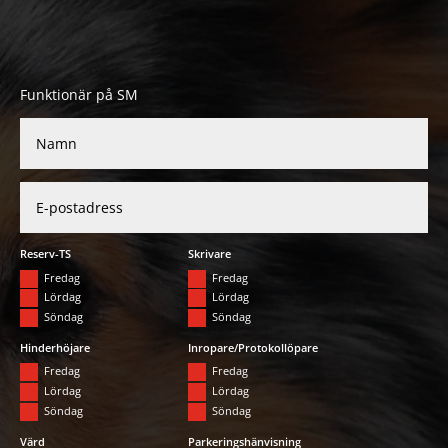
Funktionär på SM
Reserv-TS
Skrivare
Fredag
Fredag
Lördag
Lördag
Söndag
Söndag
Hinderhöjare
Inropare/Protokollöpare
Fredag
Fredag
Lördag
Lördag
Söndag
Söndag
Värd
Parkeringshänvisning