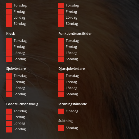
Torsdag
Torsdag
Fredag
Fredag
Lördag
Lördag
Söndag
Söndag
Kiosk
Funktionärsmåltider
Torsdag
Torsdag
Fredag
Fredag
Lördag
Lördag
Söndag
Söndag
Sjukvårdare
Djursjukvårdare
Torsdag
Torsdag
Fredag
Fredag
Lördag
Lördag
Söndag
Söndag
Foodtrucksansvarig
Iordningställande
Torsdag
Onsdag
Fredag
Städning
Lördag
Söndag
Söndag