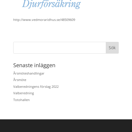
http://www.vedmoraridhus.se/48509609
Senaste inläggen
Årsmöteshandlingar
Årsmöte
Valberedningens förslag 2022
Valberedning
Totohallen