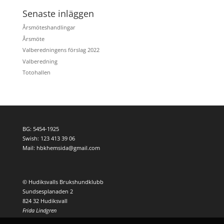
Senaste inläggen
Årsmöteshandlingar
Årsmöte
Valberedningens förslag 2022
Valberedning
Totohallen
BG: 5454-1925
Swish: 123 413 39 06
Mail: hbkhemsida@gmail.com
© Hudiksvalls Brukshundklubb
Sundsesplanaden 2
824 32 Hudiksvall
Frida Lindgren