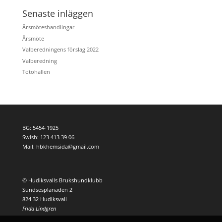
Senaste inläggen
Årsmöteshandlingar
Årsmöte
Valberedningens förslag 2022
Valberedning
Totohallen
BG: 5454-1925
Swish: 123 413 39 06
Mail: hbkhemsida@gmail.com
© Hudiksvalls Brukshundklubb
Sundsesplanaden 2
824 32 Hudiksvall
Frida Lindgren